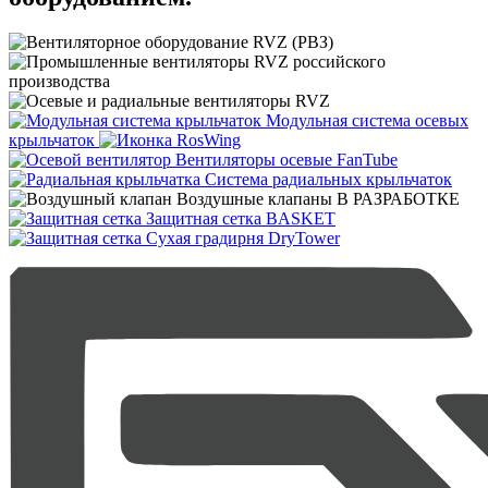
Модульная система
осевых
крыльчаток
Вентиляторы осевые
FanTube
Система радиальных
крыльчаток
Воздушные клапаны
В РАЗРАБОТКЕ
Защитная сетка
BASKET
Сухая градирня
DryTower