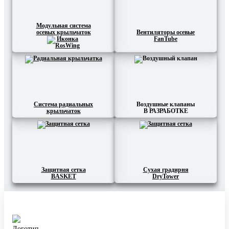
Модульная система
осевых крыльчаток
Вентиляторы осевые
FanTube
Система радиальных
Воздушные клапаны
крыльчаток
В РАЗРАБОТКЕ
Защитная сетка
Сухая градирня
BASKET
DryTower