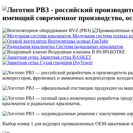
- российский производит
имеющий современное производство, о
Модульная система
осевых к
Вентиляторы осевые
FanTube
Система радиальных
крыльчаток
Воздушные клапаны
В РАЗРАБОТКЕ
Защитная сетка
BASKET
Сухая градирня
DryTower
— российский разработчик и производитель рад
компрессоров, фреоновых и аммиачных конденсаторов холодил
— официальный поставщик продукции на машин
— полный цикл инженерных разработок продук
крыльчаток и радиальных крыльчаток.
— индивидуальные решения с наилучшими аэро
Выбор номер 1 для ведущих промышленных OEM-заказчиков по